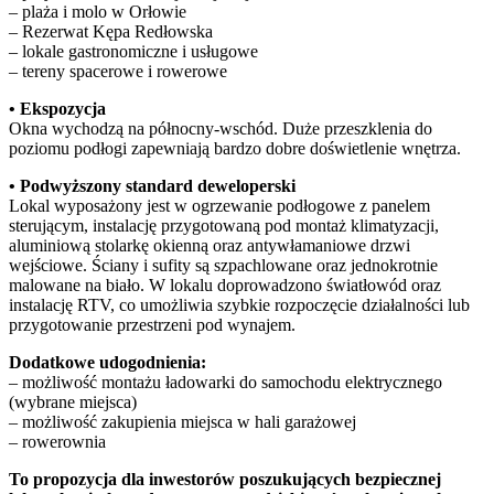
– plaża i molo w Orłowie
– Rezerwat Kępa Redłowska
– lokale gastronomiczne i usługowe
– tereny spacerowe i rowerowe
• Ekspozycja
Okna wychodzą na północny-wschód. Duże przeszklenia do
poziomu podłogi zapewniają bardzo dobre doświetlenie wnętrza.
• Podwyższony standard deweloperski
Lokal wyposażony jest w ogrzewanie podłogowe z panelem
sterującym, instalację przygotowaną pod montaż klimatyzacji,
aluminiową stolarkę okienną oraz antywłamaniowe drzwi
wejściowe. Ściany i sufity są szpachlowane oraz jednokrotnie
malowane na biało. W lokalu doprowadzono światłowód oraz
instalację RTV, co umożliwia szybkie rozpoczęcie działalności lub
przygotowanie przestrzeni pod wynajem.
Dodatkowe udogodnienia:
– możliwość montażu ładowarki do samochodu elektrycznego
(wybrane miejsca)
– możliwość zakupienia miejsca w hali garażowej
– rowerownia
To propozycja dla inwestorów poszukujących bezpiecznej