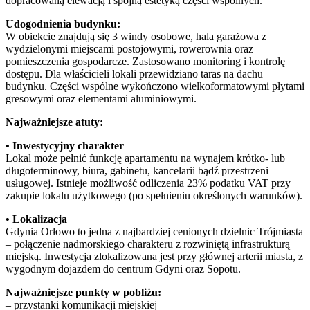
dopracowaną elewacją i spójną estetyką części wspólnych.
Udogodnienia budynku:
W obiekcie znajdują się 3 windy osobowe, hala garażowa z
wydzielonymi miejscami postojowymi, rowerownia oraz
pomieszczenia gospodarcze. Zastosowano monitoring i kontrolę
dostępu. Dla właścicieli lokali przewidziano taras na dachu
budynku. Części wspólne wykończono wielkoformatowymi płytami
gresowymi oraz elementami aluminiowymi.
Najważniejsze atuty:
• Inwestycyjny charakter
Lokal może pełnić funkcję apartamentu na wynajem krótko- lub
długoterminowy, biura, gabinetu, kancelarii bądź przestrzeni
usługowej. Istnieje możliwość odliczenia 23% podatku VAT przy
zakupie lokalu użytkowego (po spełnieniu określonych warunków).
• Lokalizacja
Gdynia Orłowo to jedna z najbardziej cenionych dzielnic Trójmiasta
– połączenie nadmorskiego charakteru z rozwiniętą infrastrukturą
miejską. Inwestycja zlokalizowana jest przy głównej arterii miasta, z
wygodnym dojazdem do centrum Gdyni oraz Sopotu.
Najważniejsze punkty w pobliżu:
– przystanki komunikacji miejskiej