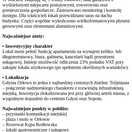
wydzielonymi miejscami postojowymi, rowerownia oraz
pomieszczenia gospodarcze. Zastosowano monitoring i kontrolę
dostępu. Dla właścicieli lokali przewidziano taras na dachu
budynku. Części wspólne wykończono wielkoformatowymi płytami
gresowymi oraz elementami aluminiowymi.
Najważniejsze atuty:
• Inwestycyjny charakter
Lokal może pełnić funkcję apartamentu na wynajem krótko- lub
długoterminowy, biura, gabinetu, kancelarii bądź przestrzeni
usługowej. Istnieje możliwość odliczenia 23% podatku VAT przy
zakupie lokalu użytkowego (po spełnieniu określonych warunków).
• Lokalizacja
Gdynia Orłowo to jedna z najbardziej cenionych dzielnic Trójmiasta
– połączenie nadmorskiego charakteru z rozwiniętą infrastrukturą
miejską. Inwestycja zlokalizowana jest przy głównej arterii miasta, z
wygodnym dojazdem do centrum Gdyni oraz Sopotu.
Najważniejsze punkty w pobliżu:
– przystanki komunikacji miejskiej
– plaża i molo w Orłowie
– Rezerwat Kępa Redłowska
– lokale gastronomiczne i usługowe