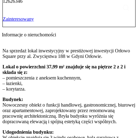
12626346
Zainteresowany
Informacje o nieruchomości
Na sprzedaż lokal inwestycyjny w prestiżowej inwestycji Orłowo
Square przy al. Zwycięstwa 188 w Gdyni Orłowie.
Lokal o powierzchni 37,99 m² znajduje się na piętrze 2 z 2 i
składa się z:
– pomieszczenia z aneksem kuchennym,
– łazienki,
– korytarza.
Budynek:
Nowoczesny obiekt o funkcji handlowej, gastronomicznej, biurowej
oraz apartamentowej, zaprojektowany przez renomowaną
pracownię architektoniczną. Bryła budynku wyróżnia się
dopracowaną elewacją i spójną estetyką części wspólnych.
Udogodnienia budynku:
W obiekcie znajdują się 3 windy osobowe, hala garażowa z