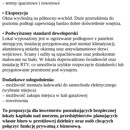
– tereny spacerowe i rowerowe
• Ekspozycja
Okna wychodzą na północny-wschód. Duże przeszklenia do
poziomu podłogi zapewniają bardzo dobre doświetlenie wnętrza.
• Podwyższony standard deweloperski
Lokal wyposażony jest w ogrzewanie podłogowe z panelem
sterującym, instalację przygotowaną pod montaż klimatyzacji,
aluminiową stolarkę okienną oraz antywłamaniowe drzwi
wejściowe. Ściany i sufity są szpachlowane oraz jednokrotnie
malowane na biało. W lokalu doprowadzono światłowód oraz
instalację RTV, co umożliwia szybkie rozpoczęcie działalności lub
przygotowanie przestrzeni pod wynajem.
Dodatkowe udogodnienia:
– możliwość montażu ładowarki do samochodu elektrycznego
(wybrane miejsca)
– możliwość zakupu miejsca w hali garażowej
– rowerownia
To propozycja dla inwestorów poszukujących bezpiecznej
lokaty kapitału nad morzem, przedsiębiorców planujących
własne biuro w prestiżowej dzielnicy oraz osób chcących
połączyć funkcję prywatną z biznesową.