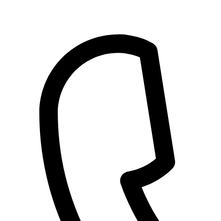
Przejdź
do
treści