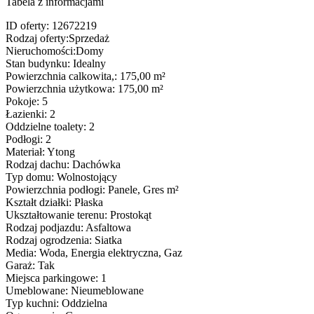
Tabela z informacjami
ID oferty:
12672219
Rodzaj oferty:
Sprzedaż
Nieruchomości:
Domy
Stan budynku:
Idealny
Powierzchnia calkowita,:
175,00 m²
Powierzchnia użytkowa:
175,00 m²
Pokoje:
5
Łazienki:
2
Oddzielne toalety:
2
Podłogi:
2
Materiał:
Ytong
Rodzaj dachu:
Dachówka
Typ domu:
Wolnostojący
Powierzchnia podłogi:
Panele, Gres m²
Kształt działki:
Płaska
Ukształtowanie terenu:
Prostokąt
Rodzaj podjazdu:
Asfaltowa
Rodzaj ogrodzenia:
Siatka
Media:
Woda, Energia elektryczna, Gaz
Garaż:
Tak
Miejsca parkingowe:
1
Umeblowane:
Nieumeblowane
Typ kuchni:
Oddzielna