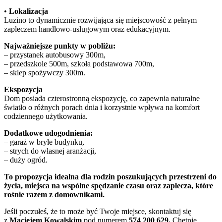
•
Lokalizacja
Luzino to dynamicznie rozwijająca się miejscowość z pełnym
zapleczem handlowo-usługowym oraz edukacyjnym.
Najważniejsze punkty w pobliżu:
– przystanek autobusowy 300m,
– przedszkole 500m, szkoła podstawowa 700m,
– sklep spożywczy 300m.
Ekspozycja
Dom posiada czterostronną ekspozycję, co zapewnia naturalne
światło o różnych porach dnia i korzystnie wpływa na komfort
codziennego użytkowania.
Dodatkowe udogodnienia:
– garaż w bryle budynku,
– strych do własnej aranżacji,
– duży ogród.
To propozycja idealna dla rodzin poszukujących przestrzeni do
życia, miejsca na wspólne spędzanie czasu oraz zaplecza, które
rośnie razem z domownikami.
Jeśli poczułeś, że to może być Twoje miejsce, skontaktuj się
z
Maciejem Kowalskim
pod numerem
574 200 629.
Chętnie