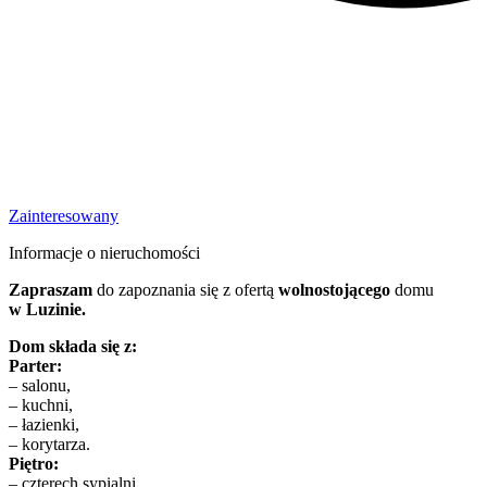
Zainteresowany
Informacje o nieruchomości
Zapraszam
do zapoznania się z ofertą
wolnostojącego
domu
w Luzinie.
Dom składa się z:
Parter:
– salonu,
– kuchni,
– łazienki,
– korytarza.
Piętro:
– czterech sypialni,